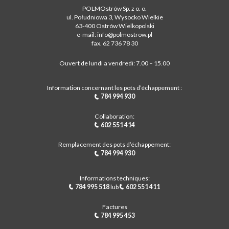
POLMOstrów Sp. z o. o.
ul. Południowa 3, Wysocko Wielkie
63-400 Ostrów Wielkopolski
e-mail: info@polmostrow.pl
fax. 62 736 78 30
Ouvert de lundi a vendredi: 7.00 – 15.00
Information concernant les pots d’échappement :
784 994 930
Collaboration:
602 551 414
Remplacement des pots d’échappement:
784 994 930
Informations techniques:
784 995 518
lub
602 551 411
Factures
784 995 453