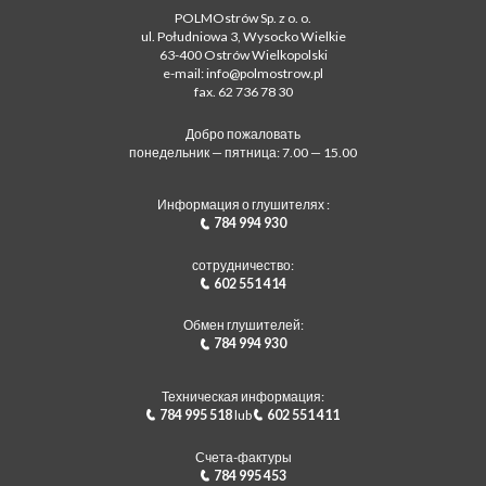
POLMOstrów Sp. z o. o.
ul. Południowa 3, Wysocko Wielkie
63-400 Ostrów Wielkopolski
e-mail: info@polmostrow.pl
fax. 62 736 78 30
Добро пожаловать
понедельник — пятница: 7.00 — 15.00
Информация о глушителях :
784 994 930
сотрудничество:
602 551 414
Обмен глушителей:
784 994 930
Техническая информация:
784 995 518
lub
602 551 411
Счета-фактуры
784 995 453