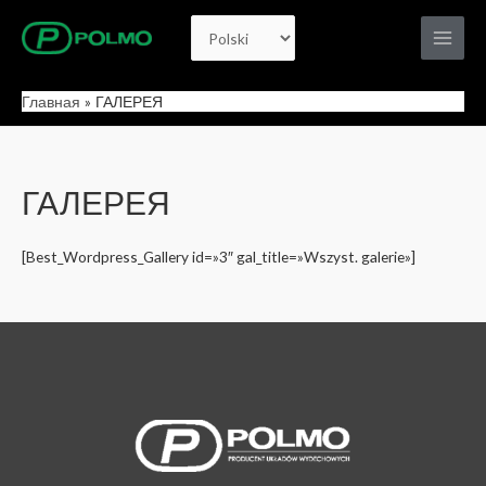
Перейти
Выбрать
к
Main
содержимому
язык
Men
Главная
ГАЛЕРЕЯ
ГАЛЕРЕЯ
[Best_Wordpress_Gallery id=»3″ gal_title=»Wszyst. galerie»]