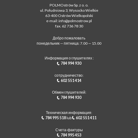
POLMOstrów Sp. z o. o.
ul. Południowa 3, Wysocko Wielkie
63-400 Ostrów Wielkopolski
e-mail: info@polmostrow.pl
fax. 62 736 78 30
Добро пожаловать
понедельник — пятница: 7.00 — 15.00
Информация о глушителях :
784 994 930
сотрудничество:
602 551 414
Обмен глушителей:
784 994 930
Техническая информация:
784 995 518
lub
602 551 411
Счета-фактуры
784 995 453