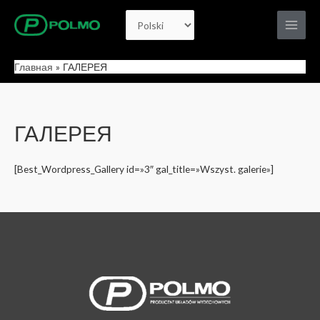
Перейти
Выбрать
к
Main
содержимому
язык
Men
Главная
ГАЛЕРЕЯ
ГАЛЕРЕЯ
[Best_Wordpress_Gallery id=»3″ gal_title=»Wszyst. galerie»]