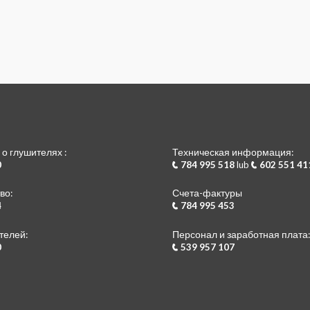
 глушителях :
Техническая информация:
0
784 995 518
lub
602 551 41
во:
Счета-фактуры
4
784 995 453
телей:
Персонал и заработная плата:
0
539 957 107