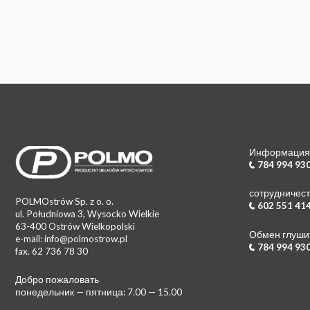
Информация о
784 994 93
сотрудничест
POLMOstrów Sp. z o. o.
602 551 41
ul. Południowa 3, Wysocko Wielkie
63-400 Ostrów Wielkopolski
Обмен глуши
e-mail: info@polmostrow.pl
784 994 93
fax. 62 736 78 30
Добро пожаловать
понедельник — пятница: 7.00 — 15.00